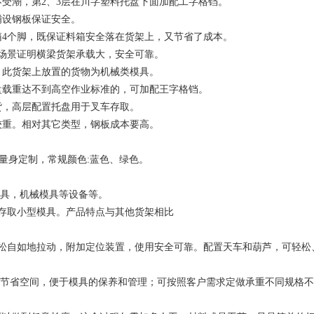
受潮，第2、3层在川字塑料托盘下面加配工字格铛。
铺设钢板保证安全。
箱4个脚，既保证料箱安全落在货架上，又节省了成本。
例场景证明横梁货架承载大，安全可靠。
。此货架上放置的货物为机械类模具。
盘载重达不到高空作业标准的，可加配王字格铛。
货，高层配置托盘用于叉车存取。
较重。相对其它类型，钢板成本要高。
具大小量身定制，常规颜色:蓝色、绿色。
模具，机械模具等设备等。
存取小型模具。产品特点与其他货架相比
松自如地拉动，附加定位装置，使用安全可靠。配置天车和葫芦，可轻松
有效节省空间，便于模具的保养和管理；可按照客户需求定做承重不同规格