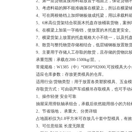
2、第一层货物直接用料箱放置于地面上，保证货物不
3、考虑料箱的脚不能准确落在横梁上，所以在横梁
4、可在两根铬铛上加焊钢板做成托梁，用以承载料
5、6米高位货架结合双面木托盘存放桶装货物，案
6、在横梁上加装一字格铛，使放置的木托盘更安全
7、横梁货架上放置的托盘规格大小不统一，以及托
8、散货与整托物货存储相结合，低层铺钢板放置散
9、主要用于存储人工存取的散货，且存储的货物比
承重范围：承载在200-1500kg/层。。
常规规格：W1385（中）*D850*H2000,可按模
适应仓库参数：存放更类模具的仓库。
适用行业/货物类型：用于放置各类塑胶模具、五金
存取货方式：可由葫芦车或横吊存取模具，也可手动
1、操作轻便 安全可靠
抽屉采用滑轨轴承组合，承载后依然能用很小的力轻
2、节省场地， 承重大、分类详细
占地面积仅为1.8平方米可存放几十套中型模具，
3、可任意组装 长度无限度